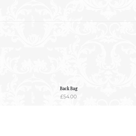
Back Bag
£
54.00