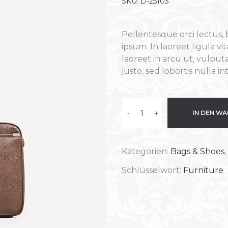
SKU:
D-25103
Pellentesque orci lectus, 
ipsum. In laoreet ligula v
laoreet in arcu ut, vulput
justo, sed lobortis nulla i
-
+
IN DEN W
Kategorien:
Bags & Shoes
,
Schlüsselwort:
Furniture