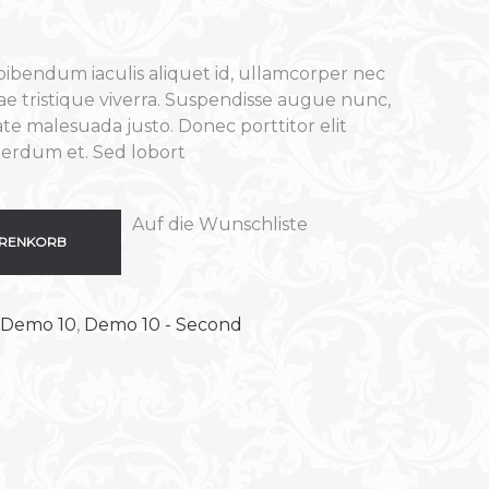
bibendum iaculis aliquet id, ullamcorper nec
itae tristique viverra. Suspendisse augue nunc,
ate malesuada justo. Donec porttitor elit
nterdum et. Sed lobort
Auf die Wunschliste
ARENKORB
Demo 10
,
Demo 10 - Second