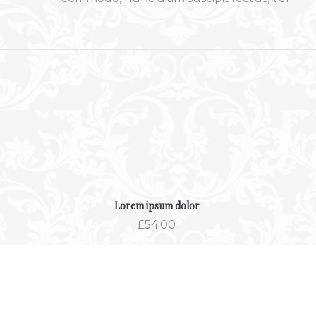
Lorem ipsum dolor
£
54.00