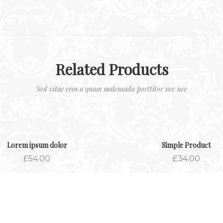
Related Products
Sed vitae eros a quam malesuada porttitor nec nec
Lorem ipsum dolor
Simple Product
£
54.00
£
34.00