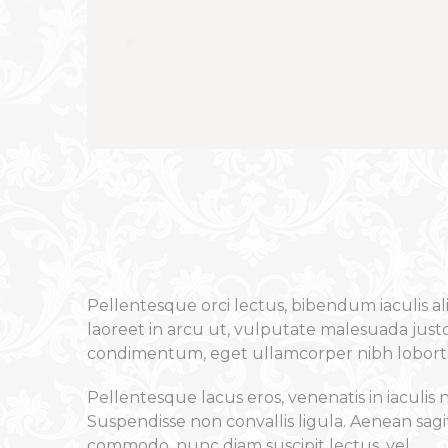
Pellentesque orci lectus, bibendum iaculis al
laoreet in arcu ut, vulputate malesuada justo.
condimentum, eget ullamcorper nibh lobortis. 
Pellentesque lacus eros, venenatis in iaculis 
Suspendisse non convallis ligula. Aenean sagit
commodo, nunc diam suscipit lectus, vel