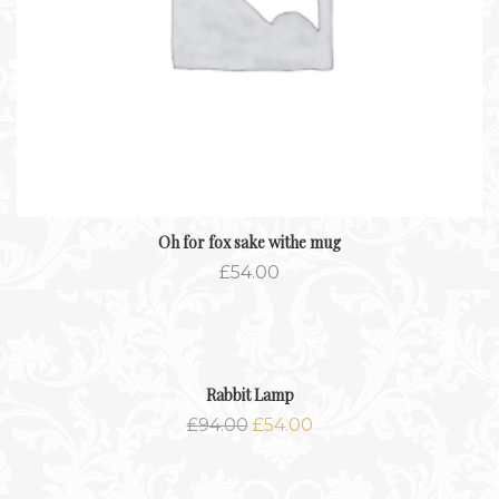
Oh for fox sake withe mug
£
54.00
-42.6%
Rabbit Lamp
£
94.00
£
54.00