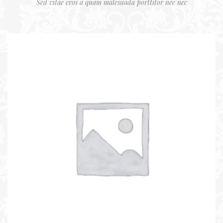
Sed vitae eros a quam malesuada porttitor nec nec